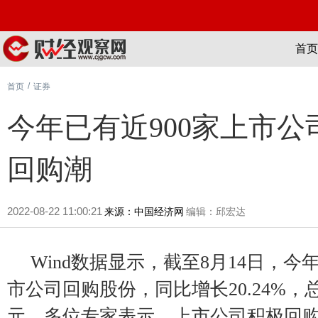
首页
/
首页
证券
今年已有近900家上市
回购潮
2022-08-22 11:00:21
来源：中国经济网
编辑：邱宏达
Wind数据显示，截至8月14日，今
市公司回购股份，同比增长20.24%，
元。多位专家表示，上市公司积极回