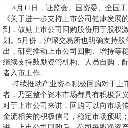
4月11日，证监会、国资委、全国
《关于进一步支持上市公司健康发展
到，鼓励上市公司回购股份用于股权
划。5月份，沪深交易所也明确支持股
出，研究推动上市公司回购、增持等
继续支持鼓励资管机构、人员自购，
者入市工作。
持续推动产业资本积极回购对于上
者，乃至整个资本市场都具有积极意
对于上市公司来讲，回购可以向市场
金流相关的积极信号，稳定市场预期
讲，上市公司回购后，公司每股净资