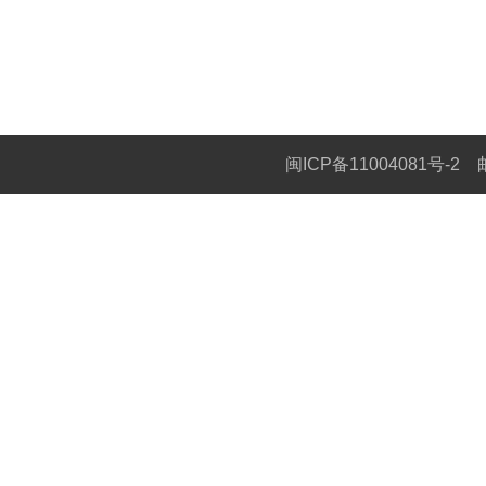
闽ICP备11004081号-2
邮