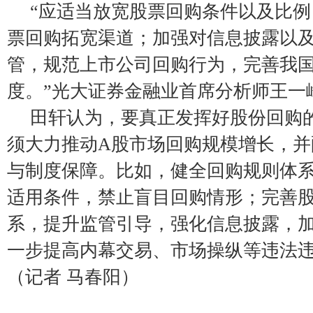
“应适当放宽股票回购条件以及比
票回购拓宽渠道；加强对信息披露以
管，规范上市公司回购行为，完善我
度。”光大证券金融业首席分析师王一
田轩认为，要真正发挥好股份回购
须大力推动A股市场回购规模增长，并
与制度保障。比如，健全回购规则体
适用条件，禁止盲目回购情形；完善
系，提升监管引导，强化信息披露，
一步提高内幕交易、市场操纵等违法
（记者 马春阳）