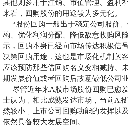
其他则多用于注销、市值管理、盈利
来看，回购股份的用途较为多元化。
“股份回购一般出于稳定公司股价
构、优化利润分配、降低敌意收购风险
示，回购本身已经向市场传达积极信
决策回购用途，这也是市场化机制的
应该预防那些借回购名义变相减持、
期发展价值或者回购后故意做低公司
尽管近年来A股市场股份回购已愈
士认为，相比成熟发达市场，当前A股
然较小，上市公司回购功能的发挥以
依然具备较大发展空间。