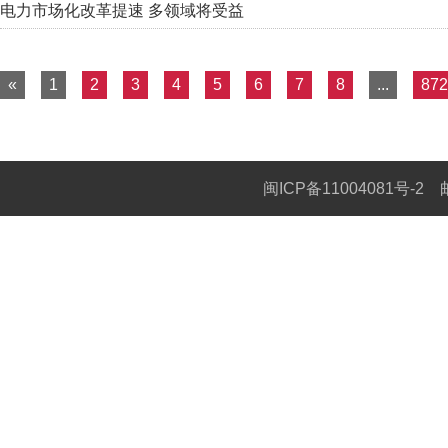
电力市场化改革提速 多领域将受益
«
1
2
3
4
5
6
7
8
...
872
闽ICP备11004081号-2
邮