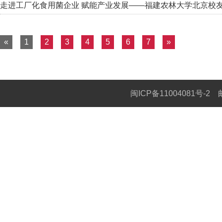
走进工厂化食用菌企业 赋能产业发展——福建农林大学北京校
«
1
2
3
4
5
6
7
»
闽ICP备11004081号-2
邮