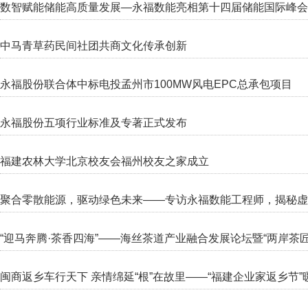
数智赋能储能高质量发展—永福数能亮相第十四届储能国际峰会
中马青草药民间社团共商文化传承创新
永福股份联合体中标电投孟州市100MW风电EPC总承包项目
永福股份五项行业标准及专著正式发布
福建农林大学北京校友会福州校友之家成立
聚合零散能源，驱动绿色未来——专访永福数能工程师，揭秘虚
“迎马奔腾·茶香四海”——海丝茶道产业融合发展论坛暨“两岸茶匠
闽商返乡车行天下 亲情绵延“根”在故里——“福建企业家返乡节