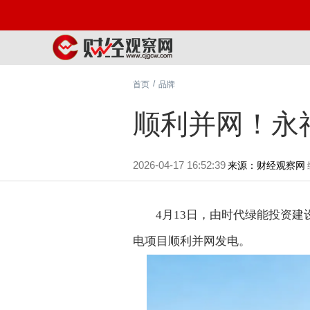
/
首页
品牌
顺利并网！永
2026-04-17 16:52:39
来源：财经观察网
4月13日，由时代绿能投资建
电项目顺利并网发电。