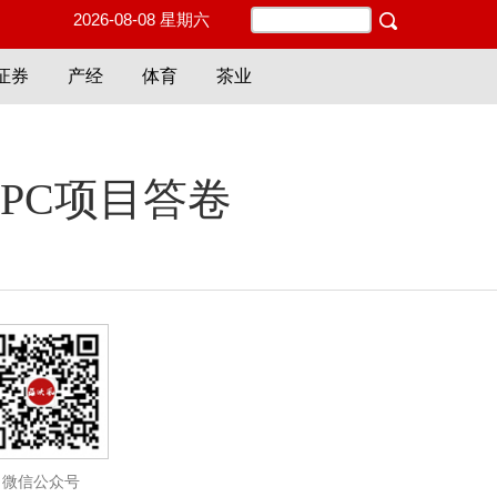
2026-08-08 星期六
证券
产经
体育
茶业
PC项目答卷
微信公众号