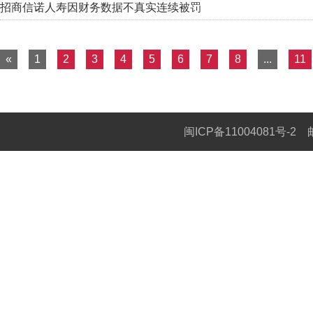
招商信诺人寿因财务数据不真实连续被罚
«
1
2
3
4
5
6
7
8
...
11
闽ICP备11004081号-2
邮