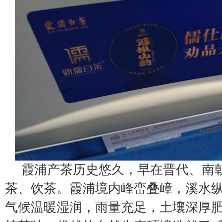
霞浦产茶历史悠久，早在晋代、南
茶、饮茶。霞浦境内峰峦叠嶂，溪水
气候温暖湿润，雨量充足，土壤深厚