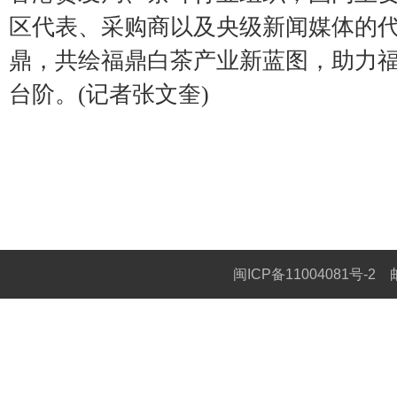
区代表、采购商以及央级新闻媒体的
鼎，共绘福鼎白茶产业新蓝图，助力
台阶。(记者张文奎)
闽ICP备11004081号-2
邮