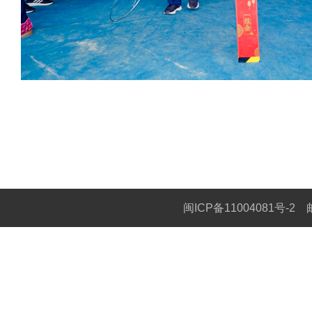
闽ICP备11004081号-2
邮