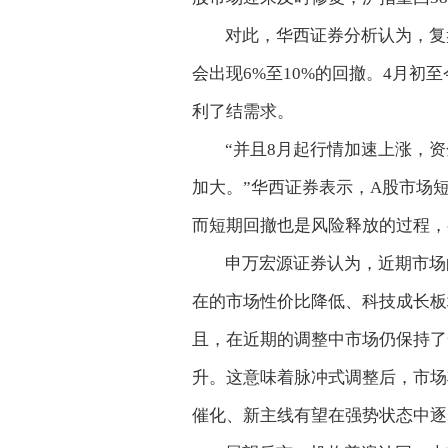
对此，华西证券分析认为，复
会出现6%至10%的回撤。4月初
利了结需求。
“并且8月起行情加速上涨，
加大。”华西证券表示，A股市场
而短期回撤也是风险释放的过程，
申万宏源证券认为，近期市场
在的市场性价比降低、科技成长板
且，在近期的调整中市场仍保持了
升。这意味着脉冲式调整后，市场
催化、新主线有望在强势状态中逐