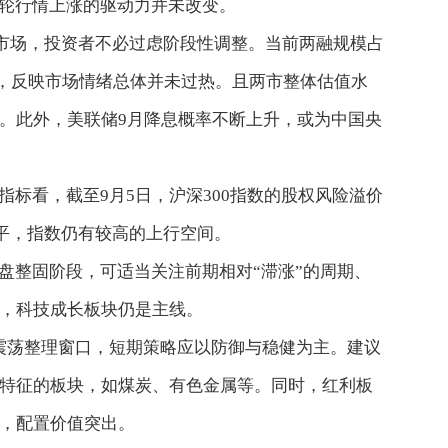
轮行情上涨的驱动力并未改变。
市场，投资者不必过虑阶段性调整。当前两融规模占
，反映市场情绪总体并未过热。且两市整体估值水
。此外，美联储9月降息概率不断上升，或为中国央
指标看，截至9月5日，沪深300指数的股权风险溢价
水平，指数仍有较高的上行空间。
盘整固阶段，可适当关注前期相对“滞涨”的周期、
，科技成长板块仍是主线。
震荡整理窗口，短期策略应以防御与稳健为主。建议
特征的板块，如煤炭、有色金属等。同时，红利板
，配置价值突出。