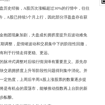
盘历史经验，A股历次涨幅超过30%的行情中，往往
至今，A股已持续5个月上行，因此部分浮盈盘存在获
资金抱团现象加剧，大盘成长拥挤度提升后波动难免
短期调整，是情绪波动和交易集中下的阶段性回撤，
有利于行情走得更稳、更远。
的脉冲式调整对后续行情演绎有重要意义。原先存
块交易拥挤度上升等阶段性问题得到集中消化。并
一定热度，上周后半周A股上涨股票的数量逐步提
将是有机会的震荡市，能够推动指数再上台阶的新
步酝酿。