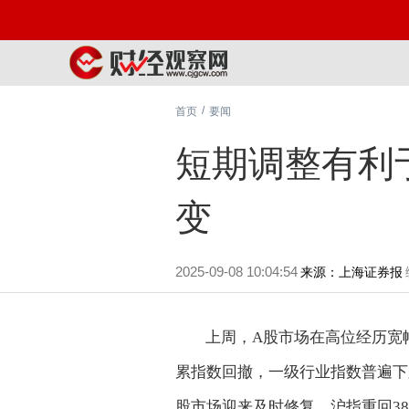
/
首页
要闻
短期调整有利
变
2025-09-08 10:04:54
来源：上海证券报
上周，A股市场在高位经历宽
累指数回撤，一级行业指数普遍下
股市场迎来及时修复，沪指重回38