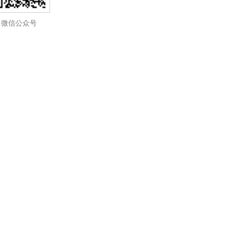
微信公众号