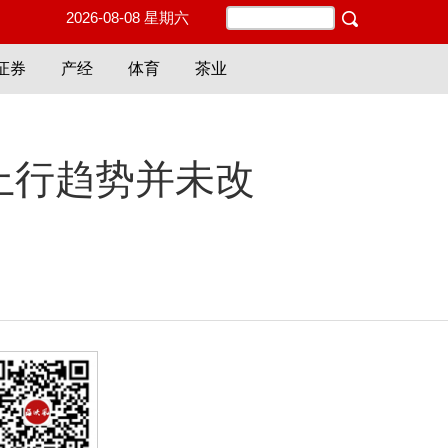
2026-08-08 星期六
证券
产经
体育
茶业
上行趋势并未改