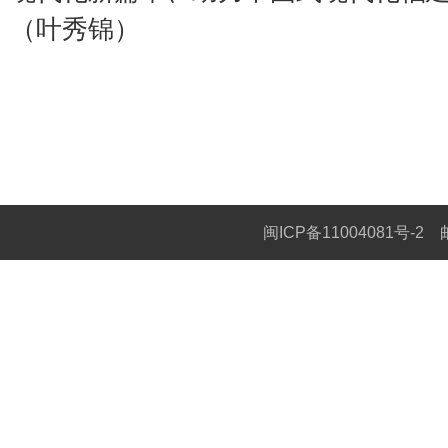
（叶秀锦）
闽ICP备11004081号-2
邮