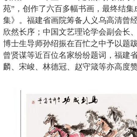
苑”，创作了六百多幅书画，最终结集
集》。福建省画院筹备人义乌高清曾
欣然长序；中国文艺理论学会副会长
博士生导师孙绍振在百忙之中予以题
曾贤谋等近百位名家纷纷题词，福建
麟、宋峻、林德冠、赵守箴等亦高度