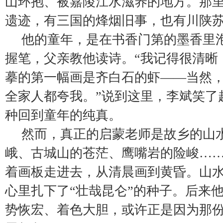
山环抱、被嘉陵江水滋养的地方。那
遗迹，有三国的烽烟旧事，也有川陕
他的童年，是在书香门第的墨香里
握笔，父亲教他读诗。“我记得很清晰
摹的第一幅画是齐白石的虾——当然
全家人都夸我。”说到这里，李斌笑了
种回到童年的纯真。
然而，真正的启蒙老师是故乡的山
峨、古城山的苍茫、鹰嘴岩的险峻…
着画板走进去，从清晨画到黄昏。山
心里扎下了“壮哉昆仑”的种子。后来
势恢宏、着色大胆，或许正是因为那