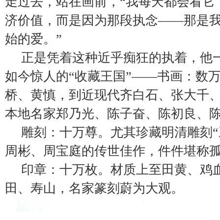
走过去，站在画前，“我每天都会看它
济价值，而是因为那段执念——那是
始的爱。”
正是凭着这种近乎痴狂的执着，他
如今惊人的“收藏王国”——书画：数
桥、黄慎，到近现代齐白石、张大千
本地名家郑乃光、陈子奋、陈初良、
雕刻：十万尊。尤其珍藏明清雕刻“
周彬、周宝庭的传世佳作，件件堪称
印章：十万枚。材质上至田黄、鸡
田、寿山，名家篆刻蔚为大观。