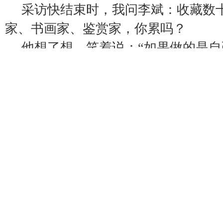
采访快结束时，我问李斌：收藏数
家、书画家、鉴赏家，你累吗？
他想了想，笑着说：“如果做的是
就不累。我每天清晨五点起床，第一
是在画案前站一会儿，看看墨，闻闻
很有力量。”
他领我到门口，指着“文武苑”的匾额
画与书，‘武’是我的商海与骨头打印
并济——这才是我。”
临别，他忽然叫住我，给我看手机
是一座他最近刚刚收藏的明代木雕，
风。