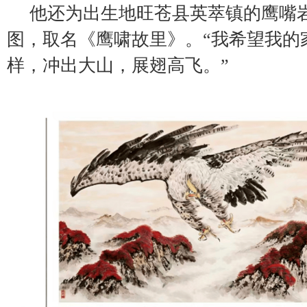
他还为出生地旺苍县英萃镇的鹰嘴
图，取名《鹰啸故里》。“我希望我的
样，冲出大山，展翅高飞。”