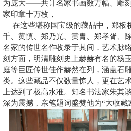
为庞大——共计名家书画数万幅、雕
家印章十万枚，
在这些堪称国宝级的藏品中，郑板
千、黄慎、郑乃光、黄胄、郑孝胥、
名家的传世名作收录于其间，艺术脉
刻方面，明清雕刻史上赫赫有名的杨
庭等巨匠传世佳作赫然在列，涵盖石
类。这些藏品不仅数量惊人，更在艺
上达到了极高水准。知名书法家朱其
深为震撼，亲笔题词盛赞他为“大收藏