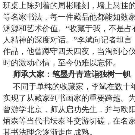
班桌上陈列着的周彬雕刻，墙上悬挂
等名家书法，每一件藏品他都能如数
渊源和艺术价值。“收藏于我，不是占
人精神的深度对话。”李斌向记者坦言
作品，他曾蹲守四天四夜，当淘到心
时的激动心情，至今仍难以忘怀。
师承大家：笔墨丹青造诣独树一帜
不同于单纯的收藏家，李斌在数十
实现了从藏家到书画家的重要跨越。
曾游学北京，师从启功先生，并与欧
炳森等当代书坛泰斗交游切磋，在名
其书法理念逐渐走向成熟。