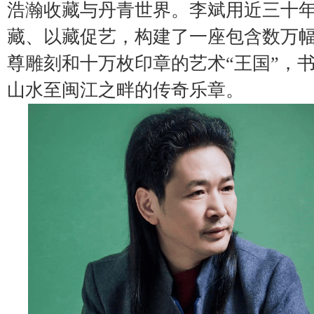
浩瀚收藏与丹青世界。李斌用近三十
藏、以藏促艺，构建了一座包含数万
尊雕刻和十万枚印章的艺术“王国”，
山水至闽江之畔的传奇乐章。