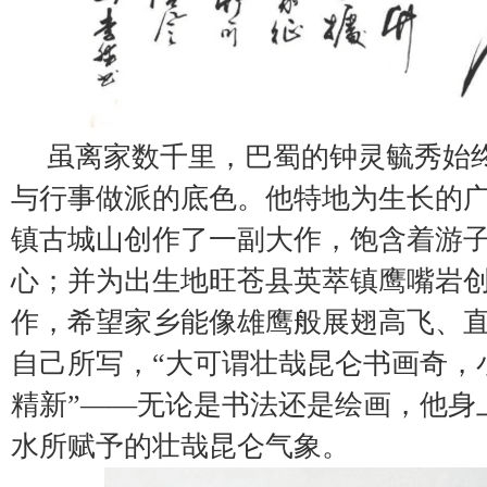
虽离家数千里，巴蜀的钟灵毓秀始
与行事做派的底色。他特地为生长的
镇古城山创作了一副大作，饱含着游
心；并为出生地旺苍县英萃镇鹰嘴岩
作，希望家乡能像雄鹰般展翅高飞、
自己所写，“大可谓壮哉昆仑书画奇，
精新”——无论是书法还是绘画，他身
水所赋予的壮哉昆仑气象。