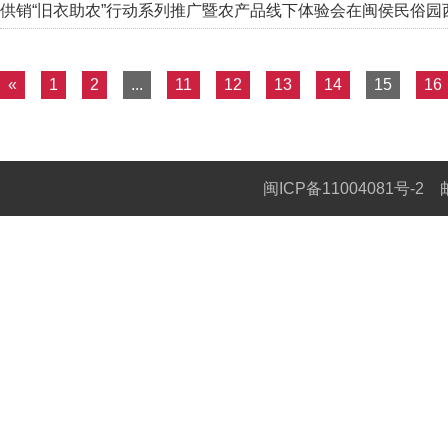
供销“旧衣助农”行动系列推广暨农产品线下体验会在闽侯民俗园
«
1
2
...
11
12
13
14
15
16
闽ICP备11004081号-2
邮