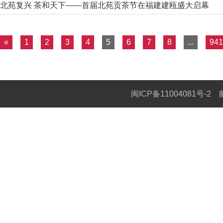
北苑复兴 茶和天下——首届北苑贡茶节在福建建瓯盛大启幕
«
1
2
3
4
5
6
7
8
...
941
闽ICP备11004081号-2
邮