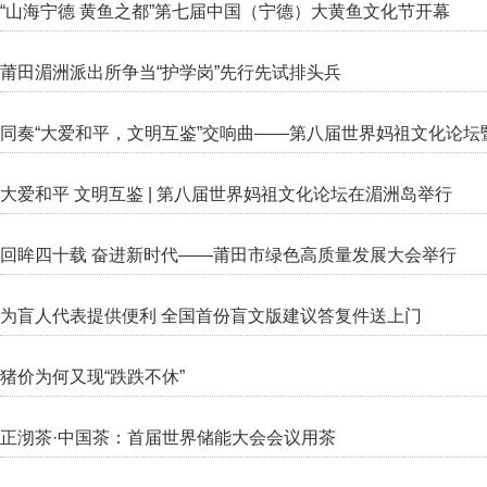
“山海宁德 黄鱼之都”第七届中国（宁德）大黄鱼文化节开幕
莆田湄洲派出所争当“护学岗”先行先试排头兵
同奏“大爱和平，文明互鉴”交响曲——第八届世界妈祖文化论
大爱和平 文明互鉴 | 第八届世界妈祖文化论坛在湄洲岛举行
回眸四十载 奋进新时代——莆田市绿色高质量发展大会举行
为盲人代表提供便利 全国首份盲文版建议答复件送上门
猪价为何又现“跌跌不休”
正沏茶·中国茶：首届世界储能大会会议用茶